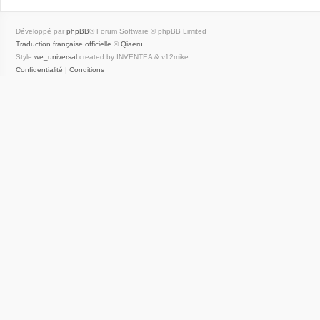
Développé par
phpBB
® Forum Software © phpBB Limited
Traduction française officielle
©
Qiaeru
Style
we_universal
created by INVENTEA & v12mike
Confidentialité
|
Conditions