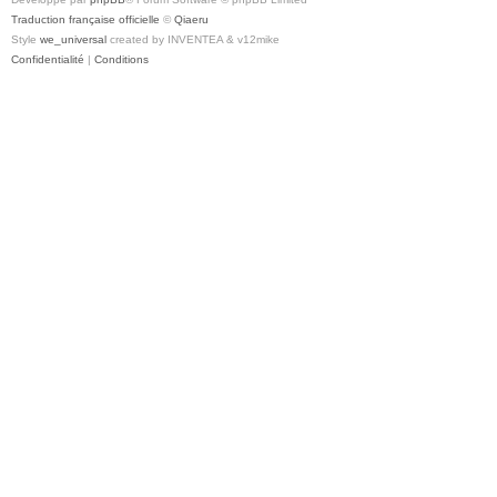
Traduction française officielle
©
Qiaeru
Style
we_universal
created by INVENTEA & v12mike
Confidentialité
|
Conditions