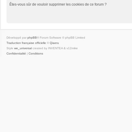
Êtes-vous sûr de vouloir supprimer les cookies de ce forum ?
Développé par
phpBB
® Forum Software © phpBB Limited
Traduction française officielle
©
Qiaeru
Style
we_universal
created by INVENTEA & v12mike
Confidentialité
|
Conditions