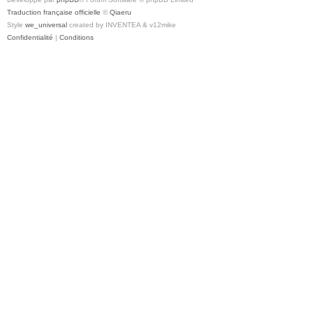
Traduction française officielle
©
Qiaeru
Style
we_universal
created by INVENTEA & v12mike
Confidentialité
|
Conditions