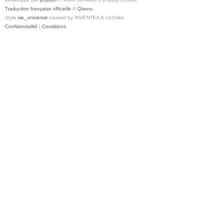
Traduction française officielle
©
Qiaeru
Style
we_universal
created by INVENTEA & v12mike
Confidentialité
|
Conditions