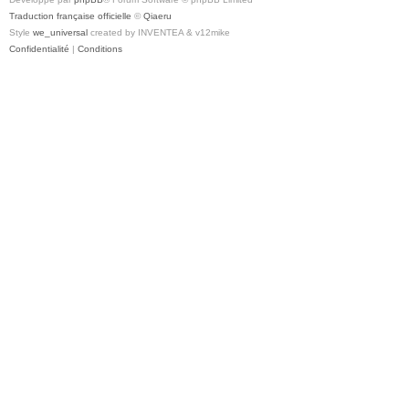
Traduction française officielle
©
Qiaeru
Style
we_universal
created by INVENTEA & v12mike
Confidentialité
|
Conditions