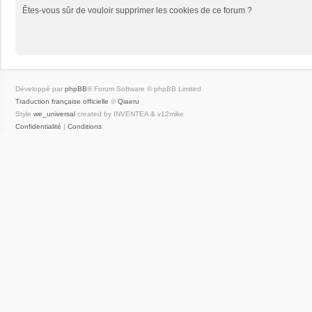
Êtes-vous sûr de vouloir supprimer les cookies de ce forum ?
Développé par
phpBB
® Forum Software © phpBB Limited
Traduction française officielle
©
Qiaeru
Style
we_universal
created by INVENTEA & v12mike
Confidentialité
|
Conditions