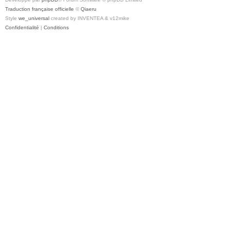
Traduction française officielle
©
Qiaeru
Style
we_universal
created by INVENTEA & v12mike
Confidentialité
|
Conditions