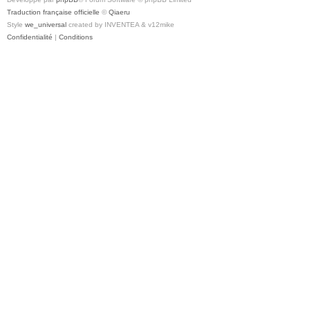
Traduction française officielle
©
Qiaeru
Style
we_universal
created by INVENTEA & v12mike
Confidentialité
|
Conditions