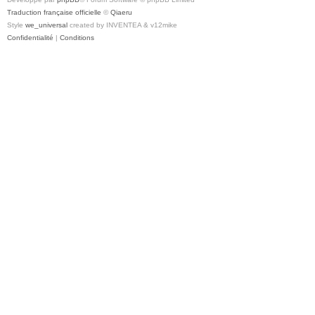
Traduction française officielle
©
Qiaeru
Style
we_universal
created by INVENTEA & v12mike
Confidentialité
|
Conditions