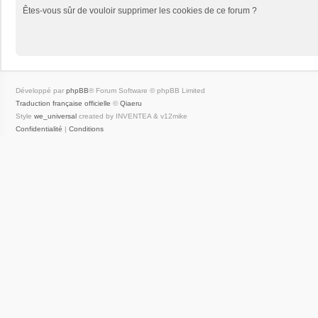
Êtes-vous sûr de vouloir supprimer les cookies de ce forum ?
Développé par
phpBB
® Forum Software © phpBB Limited
Traduction française officielle
©
Qiaeru
Style
we_universal
created by INVENTEA & v12mike
Confidentialité
|
Conditions