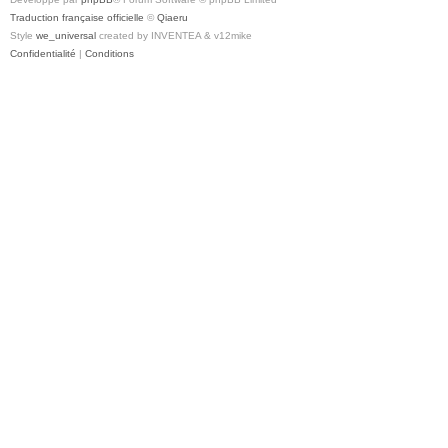
Traduction française officielle
©
Qiaeru
Style
we_universal
created by INVENTEA & v12mike
Confidentialité
|
Conditions