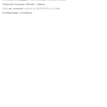
Traduction française officielle
©
Qiaeru
Style
we_universal
created by INVENTEA & v12mike
Confidentialité
|
Conditions