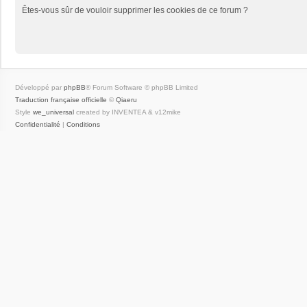
Êtes-vous sûr de vouloir supprimer les cookies de ce forum ?
Développé par
phpBB
® Forum Software © phpBB Limited
Traduction française officielle
©
Qiaeru
Style
we_universal
created by INVENTEA & v12mike
Confidentialité
|
Conditions