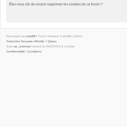
Êtes-vous sûr de vouloir supprimer les cookies de ce forum ?
Développé par
phpBB
® Forum Software © phpBB Limited
Traduction française officielle
©
Qiaeru
Style
we_universal
created by INVENTEA & v12mike
Confidentialité
|
Conditions