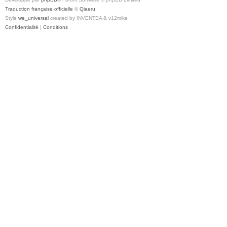
Traduction française officielle
©
Qiaeru
Style
we_universal
created by INVENTEA & v12mike
Confidentialité
|
Conditions