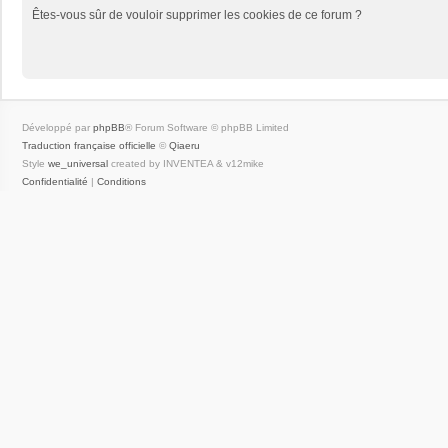
Êtes-vous sûr de vouloir supprimer les cookies de ce forum ?
Développé par
phpBB
® Forum Software © phpBB Limited
Traduction française officielle
©
Qiaeru
Style
we_universal
created by INVENTEA & v12mike
Confidentialité
|
Conditions