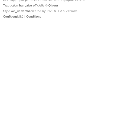
Traduction française officielle
©
Qiaeru
Style
we_universal
created by INVENTEA & v12mike
Confidentialité
|
Conditions