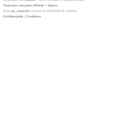
Traduction française officielle
©
Qiaeru
Style
we_universal
created by INVENTEA & v12mike
Confidentialité
|
Conditions