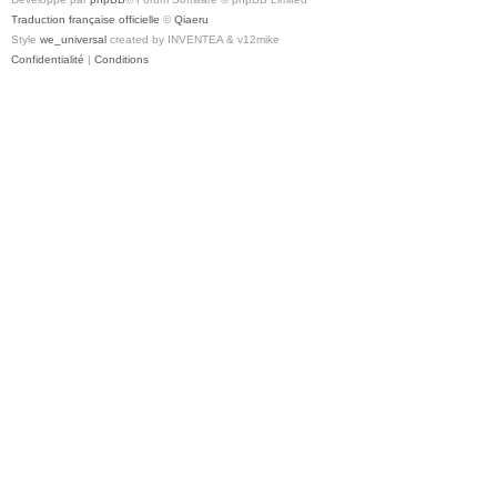
Traduction française officielle
©
Qiaeru
Style
we_universal
created by INVENTEA & v12mike
Confidentialité
|
Conditions