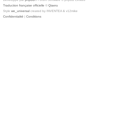
Traduction française officielle
©
Qiaeru
Style
we_universal
created by INVENTEA & v12mike
Confidentialité
|
Conditions