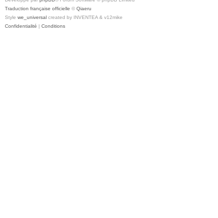
Traduction française officielle
©
Qiaeru
Style
we_universal
created by INVENTEA & v12mike
Confidentialité
|
Conditions