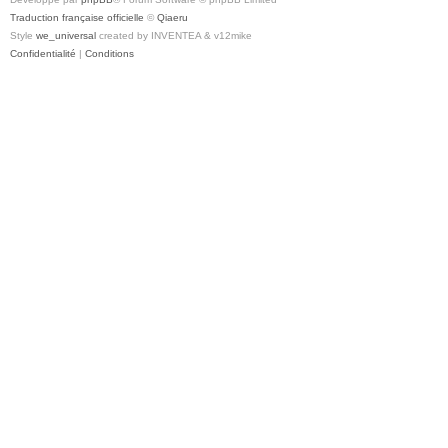
Traduction française officielle
©
Qiaeru
Style
we_universal
created by INVENTEA & v12mike
Confidentialité
|
Conditions