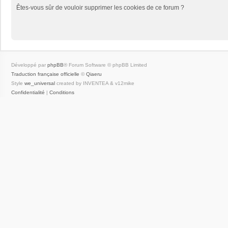
Êtes-vous sûr de vouloir supprimer les cookies de ce forum ?
Développé par
phpBB
® Forum Software © phpBB Limited
Traduction française officielle
©
Qiaeru
Style
we_universal
created by INVENTEA & v12mike
Confidentialité
|
Conditions