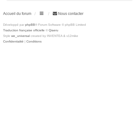
Accueil du forum
Nous contacter
Développé par
phpBB
® Forum Software © phpBB Limited
Traduction française officielle
©
Qiaeru
Style
we_universal
created by INVENTEA & v12mike
Confidentialité
|
Conditions