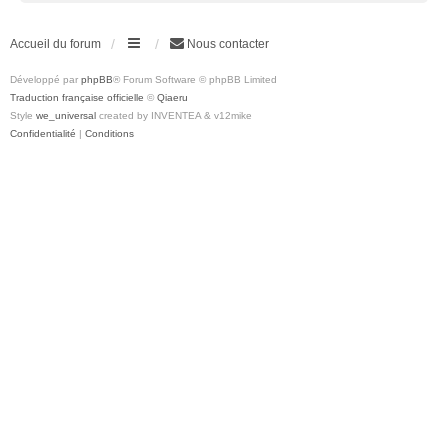
Accueil du forum
Nous contacter
Développé par
phpBB
® Forum Software © phpBB Limited
Traduction française officielle
©
Qiaeru
Style
we_universal
created by INVENTEA & v12mike
Confidentialité
|
Conditions