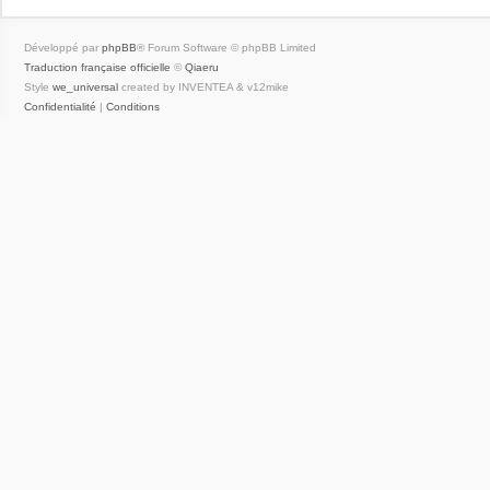
Développé par
phpBB
® Forum Software © phpBB Limited
Traduction française officielle
©
Qiaeru
Style
we_universal
created by INVENTEA & v12mike
Confidentialité
|
Conditions