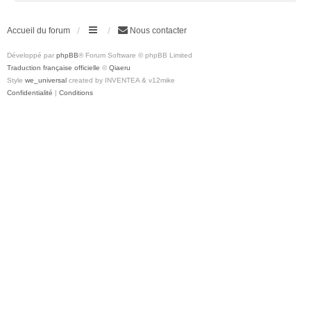
Accueil du forum
Nous contacter
Développé par
phpBB
® Forum Software © phpBB Limited
Traduction française officielle
©
Qiaeru
Style
we_universal
created by INVENTEA & v12mike
Confidentialité
|
Conditions