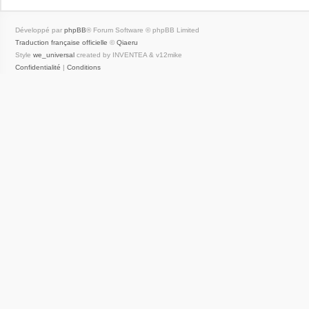
Développé par
phpBB
® Forum Software © phpBB Limited
Traduction française officielle
©
Qiaeru
Style
we_universal
created by INVENTEA & v12mike
Confidentialité
|
Conditions