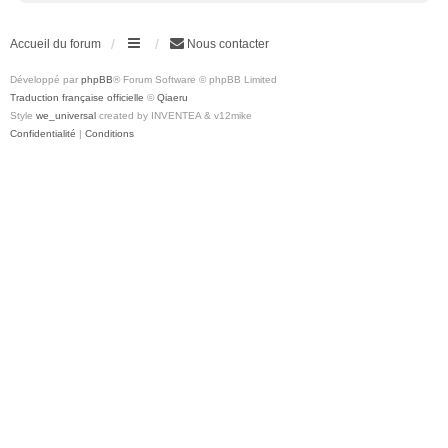
Accueil du forum
Nous contacter
Développé par
phpBB
® Forum Software © phpBB Limited
Traduction française officielle
©
Qiaeru
Style
we_universal
created by INVENTEA & v12mike
Confidentialité
|
Conditions