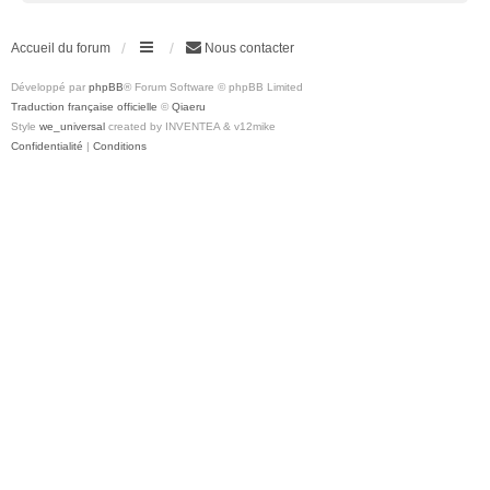
Accueil du forum
Nous contacter
Développé par
phpBB
® Forum Software © phpBB Limited
Traduction française officielle
©
Qiaeru
Style
we_universal
created by INVENTEA & v12mike
Confidentialité
|
Conditions