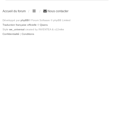
Accueil du forum
Nous contacter
Développé par
phpBB
® Forum Software © phpBB Limited
Traduction française officielle
©
Qiaeru
Style
we_universal
created by INVENTEA & v12mike
Confidentialité
|
Conditions