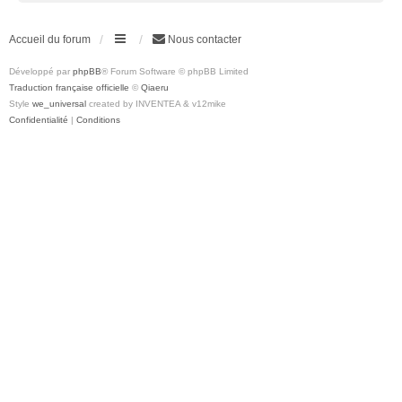
Accueil du forum
Nous contacter
Développé par
phpBB
® Forum Software © phpBB Limited
Traduction française officielle
©
Qiaeru
Style
we_universal
created by INVENTEA & v12mike
Confidentialité
|
Conditions