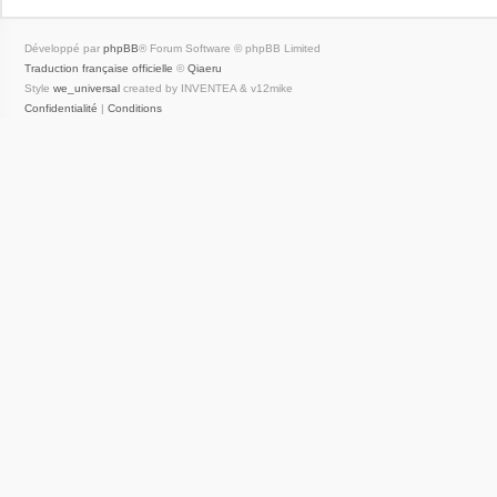
Développé par
phpBB
® Forum Software © phpBB Limited
Traduction française officielle
©
Qiaeru
Style
we_universal
created by INVENTEA & v12mike
Confidentialité
|
Conditions