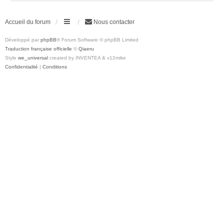
Accueil du forum
Nous contacter
Développé par
phpBB
® Forum Software © phpBB Limited
Traduction française officielle
©
Qiaeru
Style
we_universal
created by INVENTEA & v12mike
Confidentialité
|
Conditions