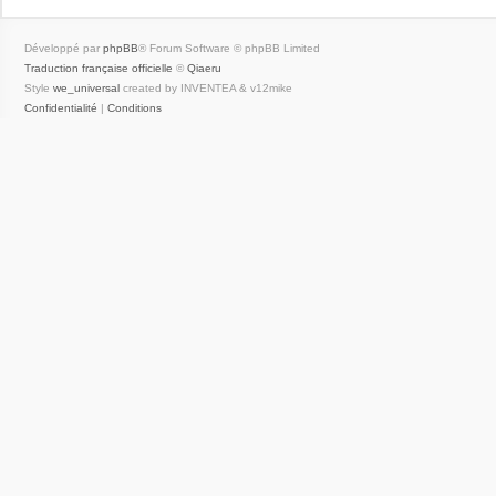
Développé par
phpBB
® Forum Software © phpBB Limited
Traduction française officielle
©
Qiaeru
Style
we_universal
created by INVENTEA & v12mike
Confidentialité
|
Conditions