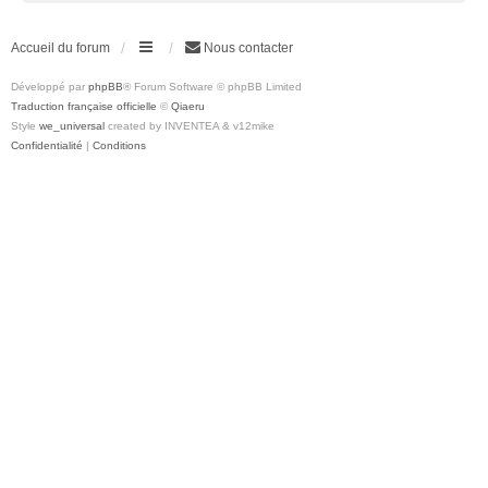
Accueil du forum
Nous contacter
Développé par
phpBB
® Forum Software © phpBB Limited
Traduction française officielle
©
Qiaeru
Style
we_universal
created by INVENTEA & v12mike
Confidentialité
|
Conditions