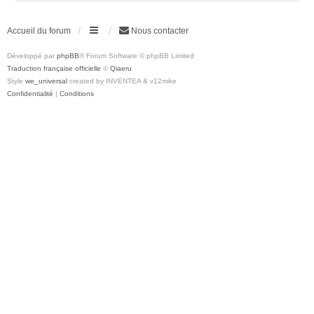
Accueil du forum
Nous contacter
Développé par
phpBB
® Forum Software © phpBB Limited
Traduction française officielle
©
Qiaeru
Style
we_universal
created by INVENTEA & v12mike
Confidentialité
|
Conditions