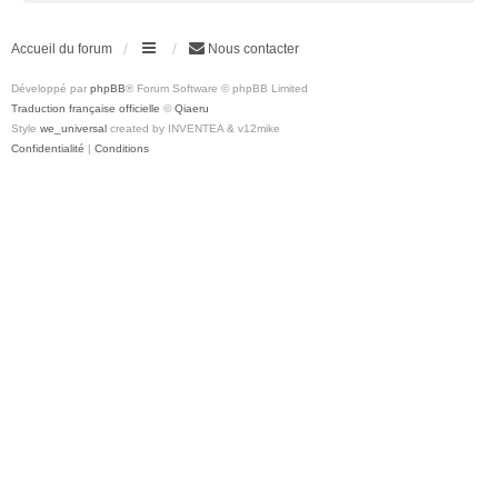
Accueil du forum
Nous contacter
Développé par
phpBB
® Forum Software © phpBB Limited
Traduction française officielle
©
Qiaeru
Style
we_universal
created by INVENTEA & v12mike
Confidentialité
|
Conditions