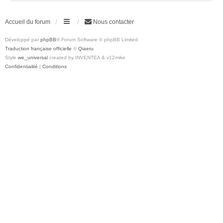
Accueil du forum
Nous contacter
Développé par
phpBB
® Forum Software © phpBB Limited
Traduction française officielle
©
Qiaeru
Style
we_universal
created by INVENTEA & v12mike
Confidentialité
|
Conditions