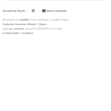
Accueil du forum
Nous contacter
Développé par
phpBB
® Forum Software © phpBB Limited
Traduction française officielle
©
Qiaeru
Style
we_universal
created by INVENTEA & v12mike
Confidentialité
|
Conditions