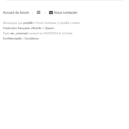
Accueil du forum
Nous contacter
Développé par
phpBB
® Forum Software © phpBB Limited
Traduction française officielle
©
Qiaeru
Style
we_universal
created by INVENTEA & v12mike
Confidentialité
|
Conditions