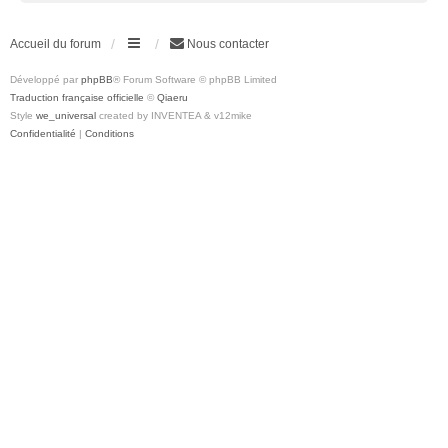
Accueil du forum
Nous contacter
Développé par
phpBB
® Forum Software © phpBB Limited
Traduction française officielle
©
Qiaeru
Style
we_universal
created by INVENTEA & v12mike
Confidentialité
|
Conditions