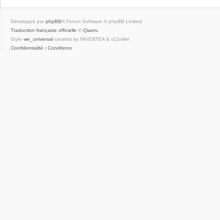
Développé par
phpBB
® Forum Software © phpBB Limited
Traduction française officielle
©
Qiaeru
Style
we_universal
created by INVENTEA & v12mike
Confidentialité
|
Conditions