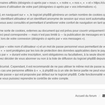
enaires affiliés (désignés ci-après par « nous », « notre », « nos », « » et « https
sions d’utilisation de votre part (désignées ci-après par « vos informations »).
 en naviguant sur « », le logiciel phpBB génèrera un certain nombre de cookies qui
identifiant utilisateur et un identifiant anonyme de session qui vous sont automati
e vous avez consultés et permettant d’améliorer votre confort de navigation en tant qu
me sorte de cookies, externes au document qui est prévu pour couvrir uniquement 
i peut correspondre — mais n’est pas limité à — la publication de messages en tan
t lors de votre connexion (désignés ci-après par « vos messages »).
par « votre nom d’utilisateur ») et un mot de passe personnel vous permettant de v
 « » sont protégées par les lois de protection des données applicables dans le pay
s par « » durant votre inscription, sont obligatoires ou facultatives, à la seule disc
z décider de vous abonner ou non à la liste de diffusion du logiciel phpBB depuis
it sécurisé. Cependant, il est recommandé de ne pas utiliser le même mot de passe su
 cas une personne affiliée à « », à phpBB ou à un site de tierce partie ne peut vo
de passe » qui est proposée par défaut sur le logiciel phpBB. Cette fonctionnalité 
e vous puissiez reprendre le contrôle de votre compte.
Accueil du forum