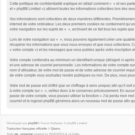
Cette politique de confidentialité explique en détail comment « » et ses part
et « phpBB Limited ») utilisent toutes les informations collectées lors des ses
Vos informations sont collectées de deux manières différentes. Premièrement,
internet de votre ordinateur. Les deux premiers cookies ne contiennent qu’un 
votre navigation sur les sujets de « », archivant de ce fait tous les sujets qu
Lors de votre navigation sur « », nous pouvons également créer une quatriè
récupérer les informations que vous nous envoyez et que nous collectons. Cec
« votre compte ») et les messages que vous publiez après votre inscription e
Votre compte contiendra au minimum un identifiant unique (désigné ci-après 
et une adresse de courriel personnelle. Les informations de votre compte sur
nom d’utilisateur, de votre mot de passe et de votre adresse de courriel requi
de votre compte vous souhaitez rendre publiques ou non. De plus, vous pouve
Votre mot de passe est chiffré (par un chiffrage à sens unique) afin qu’il so
à votre compte sur « », veillez donc à le conservez précieusement. En aucun
passe de votre compte, vous pouvez utiliser la fonction « J’ai perdu mon mot 
courriel et le logiciel phpBB générera alors un nouveau mot de passe afin qu
Développé par
phpBB
® Forum Software © phpBB Limited
Traduction française officielle
©
Qiaeru
Style
we_universal
created by INVENTEA & v12mike