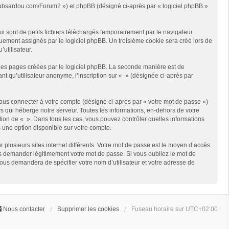
://clubsardou.com/Forum2 ») et phpBB (désigné ci-après par « logiciel phpBB »
 sont de petits fichiers téléchargés temporairement par le navigateur
quement assignés par le logiciel phpBB. Un troisième cookie sera créé lors de
’utilisateur.
les pages créées par le logiciel phpBB. La seconde manière est de
t qu’utilisateur anonyme, l’inscription sur « » (désignée ci-après par
ous connecter à votre compte (désigné ci-après par « votre mot de passe »)
s qui héberge notre serveur. Toutes les informations, en-dehors de votre
rétion de « ». Dans tous les cas, vous pouvez contrôler quelles informations
 une option disponible sur votre compte.
r plusieurs sites internet différents. Votre mot de passe est le moyen d’accès
us demander légitimement votre mot de passe. Si vous oubliez le mot de
vous demandera de spécifier votre nom d’utilisateur et votre adresse de
Nous contacter
Supprimer les cookies
Fuseau horaire sur
UTC+02:00