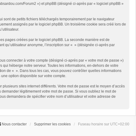
://clubsardou.com/Forum2 ») et phpBB (désigné ci-après par « logiciel phpBB »
 sont de petits fichiers téléchargés temporairement par le navigateur
quement assignés par le logiciel phpBB. Un troisième cookie sera créé lors de
’utilisateur.
les pages créées par le logiciel phpBB. La seconde manière est de
t qu’utilisateur anonyme, l’inscription sur « » (désignée ci-après par
ous connecter à votre compte (désigné ci-après par « votre mot de passe »)
s qui héberge notre serveur. Toutes les informations, en-dehors de votre
rétion de « ». Dans tous les cas, vous pouvez contrôler quelles informations
 une option disponible sur votre compte.
r plusieurs sites internet différents. Votre mot de passe est le moyen d’accès
us demander légitimement votre mot de passe. Si vous oubliez le mot de
vous demandera de spécifier votre nom d’utilisateur et votre adresse de
Nous contacter
Supprimer les cookies
Fuseau horaire sur
UTC+02:00