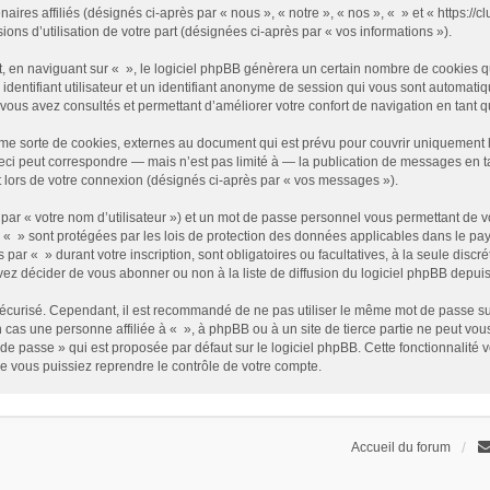
enaires affiliés (désignés ci-après par « nous », « notre », « nos », « » et « https
sions d’utilisation de votre part (désignées ci-après par « vos informations »).
 en naviguant sur « », le logiciel phpBB génèrera un certain nombre de cookies qui
identifiant utilisateur et un identifiant anonyme de session qui vous sont automati
e vous avez consultés et permettant d’améliorer votre confort de navigation en tant qu
me sorte de cookies, externes au document qui est prévu pour couvrir uniquement 
i peut correspondre — mais n’est pas limité à — la publication de messages en tan
t lors de votre connexion (désignés ci-après par « vos messages »).
par « votre nom d’utilisateur ») et un mot de passe personnel vous permettant de v
 « » sont protégées par les lois de protection des données applicables dans le pay
s par « » durant votre inscription, sont obligatoires ou facultatives, à la seule disc
z décider de vous abonner ou non à la liste de diffusion du logiciel phpBB depuis
it sécurisé. Cependant, il est recommandé de ne pas utiliser le même mot de passe su
 cas une personne affiliée à « », à phpBB ou à un site de tierce partie ne peut vo
de passe » qui est proposée par défaut sur le logiciel phpBB. Cette fonctionnalité 
e vous puissiez reprendre le contrôle de votre compte.
Accueil du forum