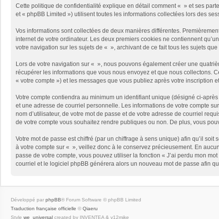
Cette politique de confidentialité explique en détail comment « » et ses part
et « phpBB Limited ») utilisent toutes les informations collectées lors des ses
Vos informations sont collectées de deux manières différentes. Premièrement,
internet de votre ordinateur. Les deux premiers cookies ne contiennent qu’un 
votre navigation sur les sujets de « », archivant de ce fait tous les sujets qu
Lors de votre navigation sur « », nous pouvons également créer une quatriè
récupérer les informations que vous nous envoyez et que nous collectons. Cec
« votre compte ») et les messages que vous publiez après votre inscription e
Votre compte contiendra au minimum un identifiant unique (désigné ci-après 
et une adresse de courriel personnelle. Les informations de votre compte sur
nom d’utilisateur, de votre mot de passe et de votre adresse de courriel requi
de votre compte vous souhaitez rendre publiques ou non. De plus, vous pouve
Votre mot de passe est chiffré (par un chiffrage à sens unique) afin qu’il so
à votre compte sur « », veillez donc à le conservez précieusement. En aucun
passe de votre compte, vous pouvez utiliser la fonction « J’ai perdu mon mot 
courriel et le logiciel phpBB générera alors un nouveau mot de passe afin qu
Développé par
phpBB
® Forum Software © phpBB Limited
Traduction française officielle
©
Qiaeru
Style
we_universal
created by INVENTEA & v12mike