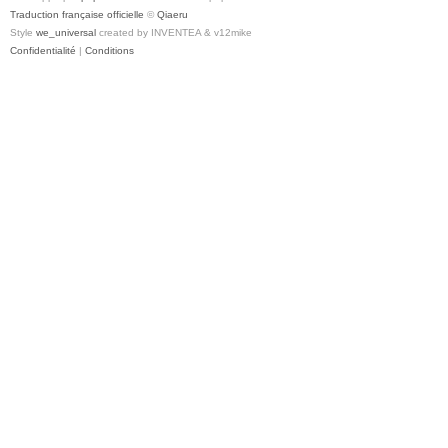
Traduction française officielle
©
Qiaeru
Style
we_universal
created by INVENTEA & v12mike
Confidentialité
|
Conditions