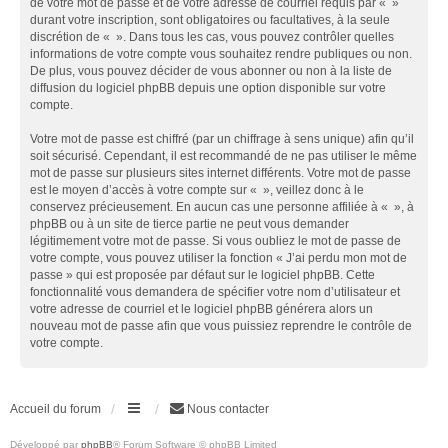
de votre mot de passe et de votre adresse de courriel requis par « »
durant votre inscription, sont obligatoires ou facultatives, à la seule
discrétion de « ». Dans tous les cas, vous pouvez contrôler quelles
informations de votre compte vous souhaitez rendre publiques ou non.
De plus, vous pouvez décider de vous abonner ou non à la liste de
diffusion du logiciel phpBB depuis une option disponible sur votre
compte.
Votre mot de passe est chiffré (par un chiffrage à sens unique) afin qu’il
soit sécurisé. Cependant, il est recommandé de ne pas utiliser le même
mot de passe sur plusieurs sites internet différents. Votre mot de passe
est le moyen d’accès à votre compte sur « », veillez donc à le
conservez précieusement. En aucun cas une personne affiliée à « », à
phpBB ou à un site de tierce partie ne peut vous demander
légitimement votre mot de passe. Si vous oubliez le mot de passe de
votre compte, vous pouvez utiliser la fonction « J’ai perdu mon mot de
passe » qui est proposée par défaut sur le logiciel phpBB. Cette
fonctionnalité vous demandera de spécifier votre nom d’utilisateur et
votre adresse de courriel et le logiciel phpBB générera alors un
nouveau mot de passe afin que vous puissiez reprendre le contrôle de
votre compte.
Accueil du forum
Nous contacter
Développé par
phpBB
® Forum Software © phpBB Limited