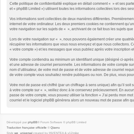
Cette politique de confidentialité explique en détail comment « » et ses part
et « phpBB Limited ») utilisent toutes les informations collectées lors des ses
Vos informations sont collectées de deux manières différentes. Premièrement,
internet de votre ordinateur. Les deux premiers cookies ne contiennent qu’un 
votre navigation sur les sujets de « », archivant de ce fait tous les sujets qu
Lors de votre navigation sur « », nous pouvons également créer une quatriè
récupérer les informations que vous nous envoyez et que nous collectons. Cec
« votre compte ») et les messages que vous publiez après votre inscription e
Votre compte contiendra au minimum un identifiant unique (désigné ci-après 
et une adresse de courriel personnelle. Les informations de votre compte sur
nom d’utilisateur, de votre mot de passe et de votre adresse de courriel requi
de votre compte vous souhaitez rendre publiques ou non. De plus, vous pouve
Votre mot de passe est chiffré (par un chiffrage à sens unique) afin qu’il so
à votre compte sur « », veillez donc à le conservez précieusement. En aucun
passe de votre compte, vous pouvez utiliser la fonction « J’ai perdu mon mot 
courriel et le logiciel phpBB générera alors un nouveau mot de passe afin qu
Développé par
phpBB
® Forum Software © phpBB Limited
Traduction française officielle
©
Qiaeru
Style
we_universal
created by INVENTEA & v12mike