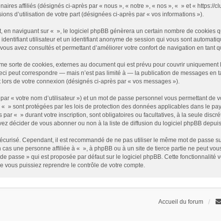
enaires affiliés (désignés ci-après par « nous », « notre », « nos », « » et « https
sions d’utilisation de votre part (désignées ci-après par « vos informations »).
 en naviguant sur « », le logiciel phpBB génèrera un certain nombre de cookies qui
identifiant utilisateur et un identifiant anonyme de session qui vous sont automati
e vous avez consultés et permettant d’améliorer votre confort de navigation en tant qu
me sorte de cookies, externes au document qui est prévu pour couvrir uniquement 
i peut correspondre — mais n’est pas limité à — la publication de messages en tan
t lors de votre connexion (désignés ci-après par « vos messages »).
par « votre nom d’utilisateur ») et un mot de passe personnel vous permettant de v
 « » sont protégées par les lois de protection des données applicables dans le pay
s par « » durant votre inscription, sont obligatoires ou facultatives, à la seule disc
z décider de vous abonner ou non à la liste de diffusion du logiciel phpBB depuis
it sécurisé. Cependant, il est recommandé de ne pas utiliser le même mot de passe su
 cas une personne affiliée à « », à phpBB ou à un site de tierce partie ne peut vo
de passe » qui est proposée par défaut sur le logiciel phpBB. Cette fonctionnalité 
e vous puissiez reprendre le contrôle de votre compte.
Accueil du forum