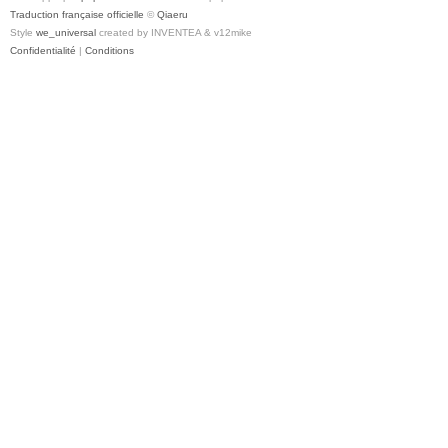
Traduction française officielle
©
Qiaeru
Style
we_universal
created by INVENTEA & v12mike
Confidentialité
|
Conditions