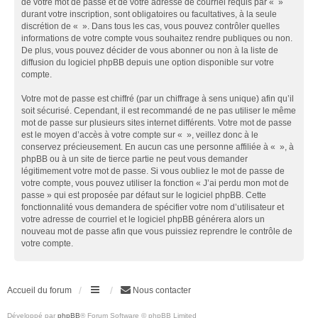
de votre mot de passe et de votre adresse de courriel requis par « »
durant votre inscription, sont obligatoires ou facultatives, à la seule
discrétion de « ». Dans tous les cas, vous pouvez contrôler quelles
informations de votre compte vous souhaitez rendre publiques ou non.
De plus, vous pouvez décider de vous abonner ou non à la liste de
diffusion du logiciel phpBB depuis une option disponible sur votre
compte.
Votre mot de passe est chiffré (par un chiffrage à sens unique) afin qu’il
soit sécurisé. Cependant, il est recommandé de ne pas utiliser le même
mot de passe sur plusieurs sites internet différents. Votre mot de passe
est le moyen d’accès à votre compte sur « », veillez donc à le
conservez précieusement. En aucun cas une personne affiliée à « », à
phpBB ou à un site de tierce partie ne peut vous demander
légitimement votre mot de passe. Si vous oubliez le mot de passe de
votre compte, vous pouvez utiliser la fonction « J’ai perdu mon mot de
passe » qui est proposée par défaut sur le logiciel phpBB. Cette
fonctionnalité vous demandera de spécifier votre nom d’utilisateur et
votre adresse de courriel et le logiciel phpBB générera alors un
nouveau mot de passe afin que vous puissiez reprendre le contrôle de
votre compte.
Accueil du forum
Nous contacter
Développé par
phpBB
® Forum Software © phpBB Limited