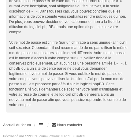
de votre mot de passe et de votre adresse de courriel requis par « »
durant votre inscription, sont obligatoires ou facultatives, à la seule
discrétion de « ». Dans tous les cas, vous pouvez contrôler quelles
informations de votre compte vous souhaitez rendre publiques ou non.
De plus, vous pouvez décider de vous abonner ou non à la liste de
diffusion du logiciel phpBB depuis une option disponible sur votre
compte.
Votre mot de passe est chiffré (par un chiffrage à sens unique) afin qu’il
soit sécurisé. Cependant, il est recommandé de ne pas utiliser le même
mot de passe sur plusieurs sites internet différents. Votre mot de passe
est le moyen d’accès à votre compte sur « », veillez donc à le
conservez précieusement. En aucun cas une personne affiliée à « », à
phpBB ou à un site de tierce partie ne peut vous demander
légitimement votre mot de passe. Si vous oubliez le mot de passe de
votre compte, vous pouvez utiliser la fonction « J’ai perdu mon mot de
passe » qui est proposée par défaut sur le logiciel phpBB. Cette
fonctionnalité vous demandera de spécifier votre nom d’utilisateur et
votre adresse de courriel et le logiciel phpBB générera alors un
nouveau mot de passe afin que vous puissiez reprendre le contrôle de
votre compte.
Accueil du forum
Nous contacter
Développé par
phpBB
® Forum Software © phpBB Limited