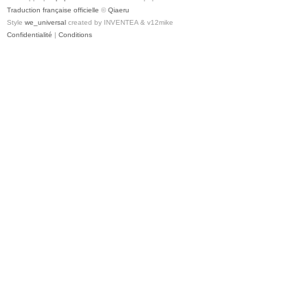
Traduction française officielle
©
Qiaeru
Style
we_universal
created by INVENTEA & v12mike
Confidentialité
|
Conditions